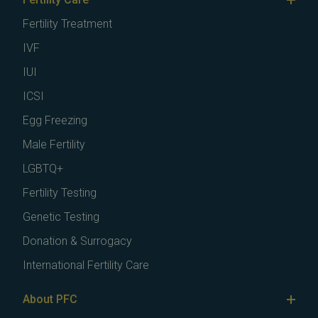
Fertility Treatment
IVF
IUI
ICSI
Egg Freezing
Male Fertility
LGBTQ+
Fertility Testing
Genetic Testing
Donation & Surrogacy
International Fertility Care
About PFC