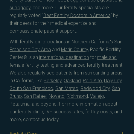
surrogacy
, and more. Our fertility specialists are
regularly voted "
Best Fertility Doctors in America
" by
their peers for their medical expertise and
compassionate patient support.
With fertility clinic locations in Northern California's
San
Francisco Bay Area
and
Marin County
, Pacific Fertility
Center® is an
international destination
for
male and
female fertility testing
and advanced
fertility treatment
.
We also regularly see patients from surrounding areas
in California, like
Berkeley
,
Oakland
,
Palo Alto
,
Daly City
,
South San Francisco
,
San Mateo
,
Redwood City
,
San
Bruno
,
San Rafael
,
Novato
,
Richmond
,
Vallejo
,
Petaluma
, and
beyond
. For more information about
our
fertility clinic
,
IVF success rates
,
fertility costs
, and
more, contact us today.
Fertility Care