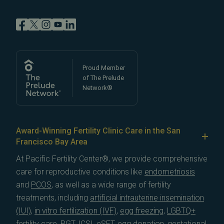
Proud Member
of The Prelude
Network®
Award-Winning Fertility Clinic Care in the San
Francisco Bay Area
At Pacific Fertility Center®, we provide comprehensive
care for reproductive conditions like
endometriosis
and
PCOS
, as well as a wide range of fertility
treatments, including
artificial intrauterine insemination
(IUI)
,
in vitro fertilization (IVF)
,
egg freezing
,
LGBTQ+
fertility care
,
PGT
,
ICSI
,
eSET
,
egg donation
,
gestational