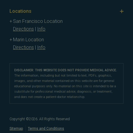
Locations
San Francisco Location
Directions
|
Info
Marin Location
Directions
|
Info
DISCLAIMER: THIS WEBSITE DOES NOT PROVIDE MEDICAL ADVICE.
The information, including but not limited to text, PDFs, graphics,
images, and other material contained on this website are for general
educational purposes only. No material on this site is intended to be a
substitute for professional medical advice, diagnosis, or treatment,
and does not create a patient-doctor relationship.
Copyright ©
2026
. All Rights Reserved
Sitemap
Terms and Conditions